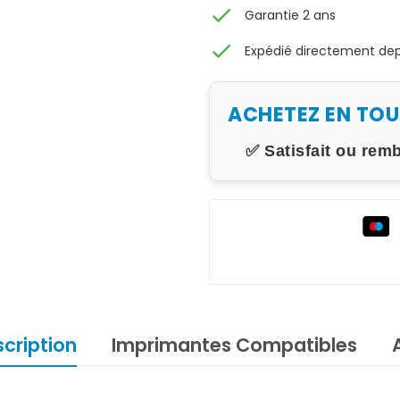
check
Garantie 2 ans
check
Expédié directement depu
ACHETEZ EN TO
✅ Satisfait ou rem
cription
Imprimantes Compatibles