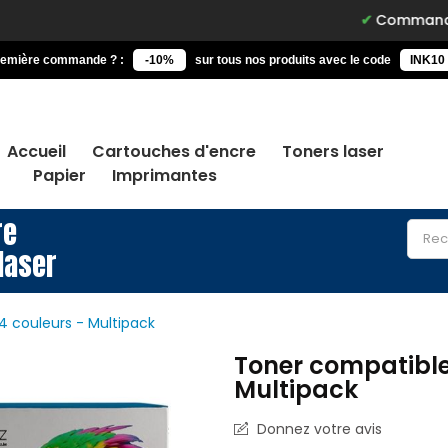
Commandez avant 15h,
remière commande ? :
-10%
sur tous nos produits avec le code
INK10
Accueil
Cartouches d'encre
Toners laser
Papier
Imprimantes
re
laser
4 couleurs - Multipack
Toner compatible
Multipack
Donnez votre avis