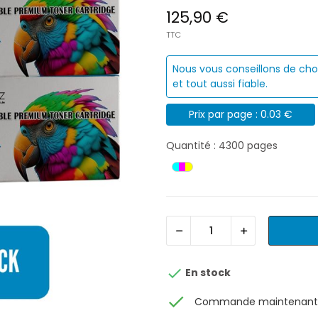
125,90 €
TTC
Nous vous conseillons de cho
et tout aussi fiable.
Prix par page : 0.03 €
Quantité : 4300 pages

En stock
check
Commande maintenant, 