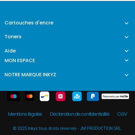
Cartouches d'encre

Toners

Aide


MON ESPACE
NOTRE MARQUE INKYZ

Mentions légales
Déclaration de confidentialité
CGV
© 2025 Inkyz tous droits réservés - JM PRODUCTION SRL