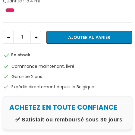
Quantité : 18.4 ml
AJOUTER AU PANIER

En stock
check
Commande maintenant, livré
check
Garantie 2 ans
check
Expédié directement depuis la Belgique
ACHETEZ EN TOUTE CONFIANCE
✅ Satisfait ou remboursé sous 30 jours