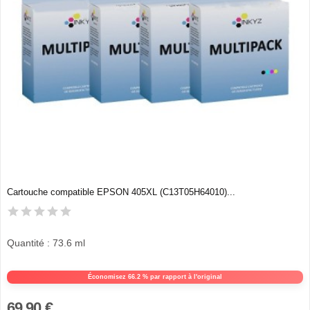
Cartouche compatible EPSON 405XL (C13T05H64010)...
Quantité : 73.6 ml
Économisez 66.2 % par rapport à l'original
69,90 €