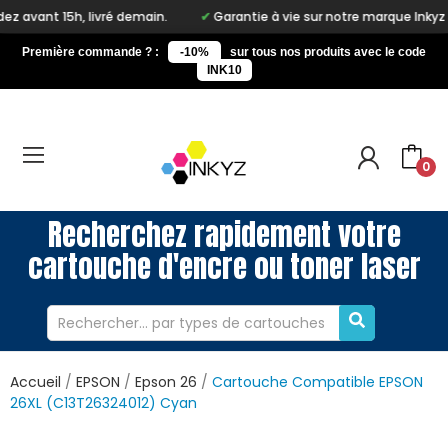
ré demain.
Garantie à vie sur notre marque Inkyz
Livraison 
Première commande ? :
-10%
sur tous nos produits avec le code
INK10
0
Recherchez rapidement votre
cartouche d'encre ou toner laser
Accueil
EPSON
Epson 26
Cartouche Compatible EPSON
26XL (C13T26324012) Cyan