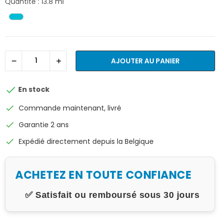
Quantité : 13.8 ml
AJOUTER AU PANIER

En stock
check
Commande maintenant, livré
check
Garantie 2 ans
check
Expédié directement depuis la Belgique
ACHETEZ EN TOUTE CONFIANCE
✅ Satisfait ou remboursé sous 30 jours