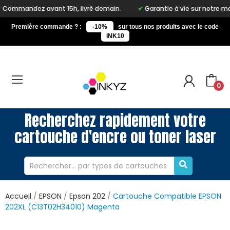
t 15h, livré demain.
Garantie à vie sur notre marque Inkyz
Première commande ? :
-10%
sur tous nos produits avec le code
INK10
0
Recherchez rapidement votre
cartouche d'encre ou toner laser
Accueil
EPSON
Epson 202
Cartouche Compatible EPSON
202XL (C13T02H34010) Magenta