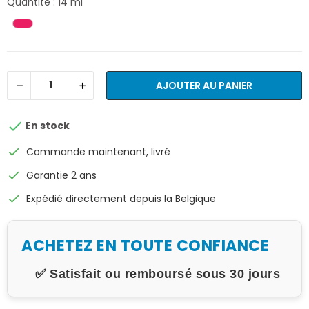
Quantité : 14 ml
AJOUTER AU PANIER

En stock
check
Commande maintenant, livré
check
Garantie 2 ans
check
Expédié directement depuis la Belgique
ACHETEZ EN TOUTE CONFIANCE
✅ Satisfait ou remboursé sous 30 jours