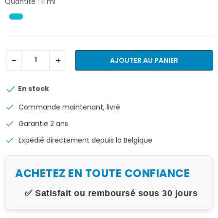
Quantité : 11 ml
AJOUTER AU PANIER

En stock
check
Commande maintenant, livré
check
Garantie 2 ans
check
Expédié directement depuis la Belgique
ACHETEZ EN TOUTE CONFIANCE
✅ Satisfait ou remboursé sous 30 jours