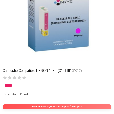
Cartouche Compatible EPSON 18XL (C13T18134012)...
Quantité : 11 ml
Économisez 75,74 % par rapport à l'original