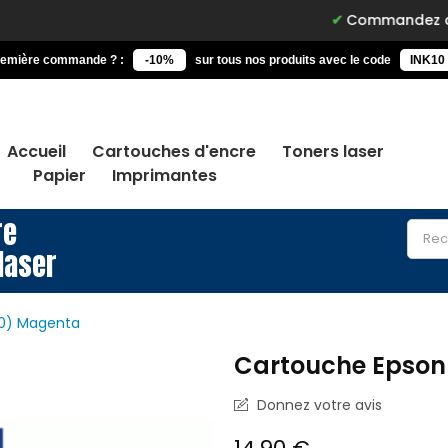
Commandez avant 15h, liv
remière commande ? :
-10%
sur tous nos produits avec le code
INK10
Accueil
Cartouches d'encre
Toners laser
Papier
Imprimantes
re
laser
40) Magenta
Cartouche Epson
Donnez votre avis