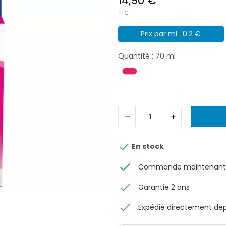
14,90 €
TTC
Prix par ml : 0.2 €
Quantité : 70 ml

En stock
check
Commande maintenant, 
check
Garantie 2 ans
check
Expédié directement depu