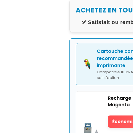
ACHETEZ EN TO
✅ Satisfait ou rem
Cartouche co
recommandée 
imprimante
Compatible 100% t
satisfaction
Recharge 
Magenta
Économis