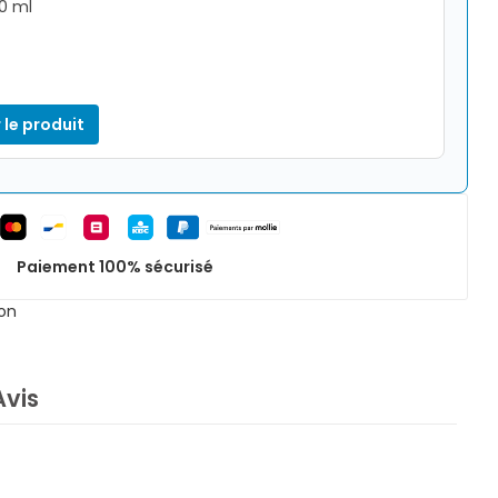
70 ml
 le produit
Paiement 100% sécurisé
on
Avis