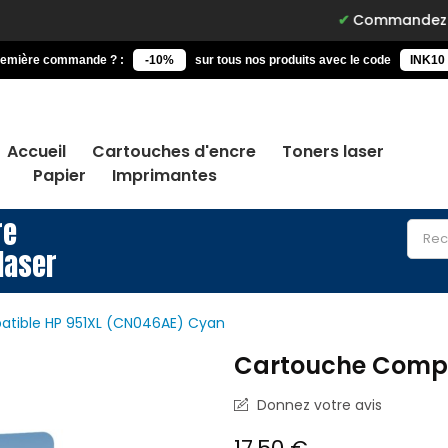
Commandez avant 15h, livr
remière commande ? :
-10%
sur tous nos produits avec le code
INK10
Accueil
Cartouches d'encre
Toners laser
Papier
Imprimantes
re
laser
tible HP 951XL (CN046AE) Cyan
Cartouche Compa
Donnez votre avis