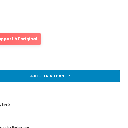
port à l'original
AJOUTER AU PANIER
livré
is la Belgique