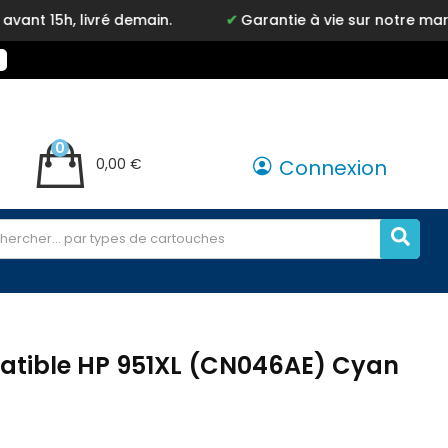
é demain.
Garantie à vie sur notre marque Inkyz
0
0,00 €
Connexion
tible HP 951XL (CN046AE) Cyan