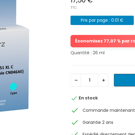
17,50 €
TTC
Prix par page : 0.01 €
Économisez 77,07 % par rap
Quantité : 26 ml

En stock
check
Commande maintenant, 
check
Garantie 2 ans
check
Expédié directement depu