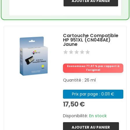
AJOUTER AU PANIER
Cartouche Compatible
HP 951XL (CN048AE)
Jaune
Économisez 77,07 % par rapport à
l'original
Quantité : 26 ml
Prix par page : 0.011 €
17,50 €
Disponibilité:
En stock
AJOUTER AU PANIER