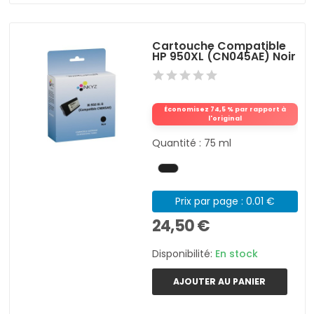
Cartouche Compatible
HP 950XL (CN045AE) Noir
Économisez 74,5 % par rapport à
l'original
Quantité : 75 ml
Prix par page : 0.01 €
24,50 €
Disponibilité:
En stock
AJOUTER AU PANIER