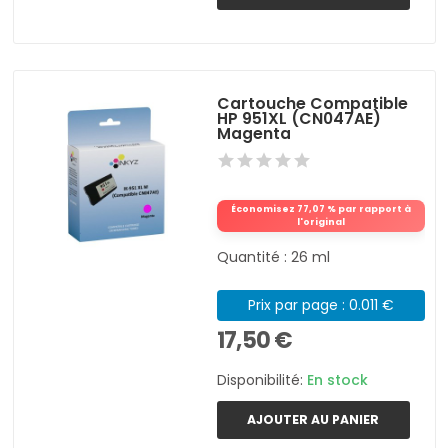
Cartouche Compatible
HP 951XL (CN047AE)
Magenta
Économisez 77,07 % par rapport à
l'original
Quantité : 26 ml
Prix par page : 0.011 €
17,50 €
Disponibilité:
En stock
AJOUTER AU PANIER