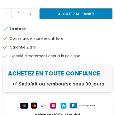
AJOUTER AU PANIER

En stock
check
Commande maintenant, livré
check
Garantie 2 ans
check
Expédié directement depuis la Belgique
ACHETEZ EN TOUTE CONFIANCE
✅ Satisfait ou remboursé sous 30 jours
Paiement 100% sécurisé