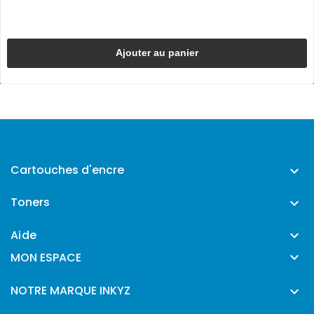
Ajouter au panier
Cartouches d'encre

Toners

Aide


MON ESPACE
NOTRE MARQUE INKYZ
