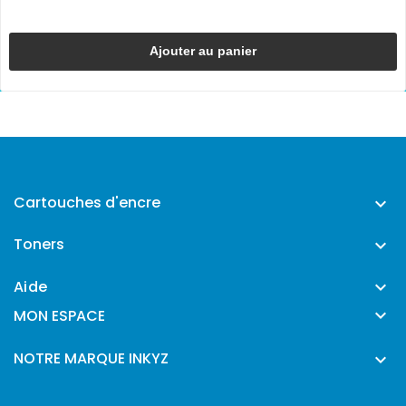
Ajouter au panier
Cartouches d'encre

Toners

Aide


MON ESPACE
NOTRE MARQUE INKYZ
