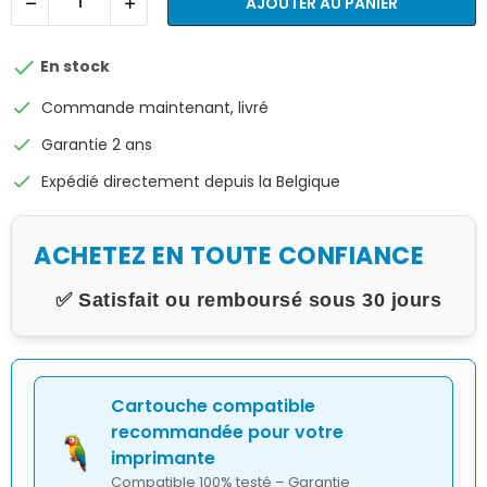
AJOUTER AU PANIER

En stock
check
Commande maintenant, livré
check
Garantie 2 ans
check
Expédié directement depuis la Belgique
ACHETEZ EN TOUTE CONFIANCE
✅ Satisfait ou remboursé sous 30 jours
Cartouche compatible
recommandée pour votre
imprimante
Compatible 100% testé – Garantie