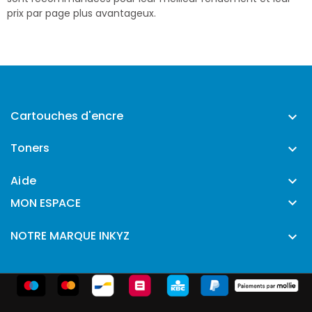
prix par page plus avantageux.
Cartouches d'encre

Toners

Aide


MON ESPACE
NOTRE MARQUE INKYZ
