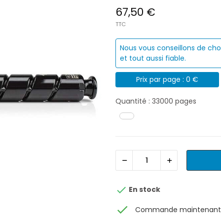
67,50 €
TTC
Nous vous conseillons de cho
et tout aussi fiable.
Prix par page : 0 €
Quantité : 33000 pages

En stock
check
Commande maintenant, 