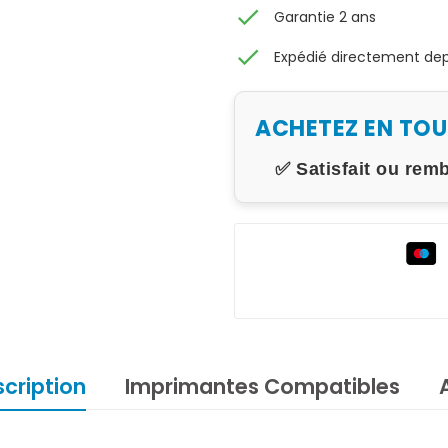
check
Garantie 2 ans
check
Expédié directement depu
ACHETEZ EN TO
✅ Satisfait ou rem
cription
Imprimantes Compatibles