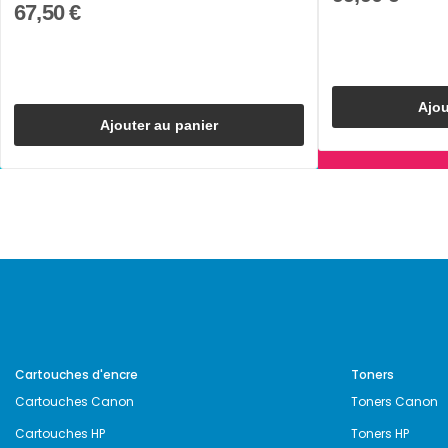
67,50 €
Ajou
Ajouter au panier
Cartouches d'encre
Toners
Cartouches Canon
Toners Canon
Cartouches HP
Toners HP