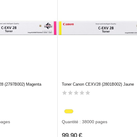
8 (2797B002) Magenta
Toner Canon CEXV28 (2801B002) Jaune
pages
Quantité : 38000 pages
99,90 €