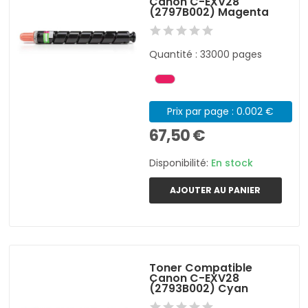
Canon C-EXV28
(2797B002) Magenta
Quantité : 33000 pages
Prix par page : 0.002 €
67,50 €
Disponibilité:
En stock
AJOUTER AU PANIER
Toner Compatible
Canon C-EXV28
(2793B002) Cyan