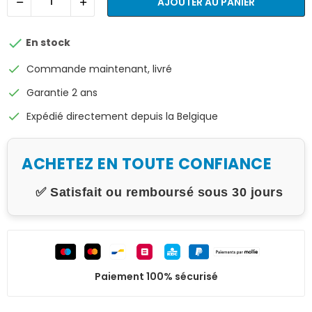
AJOUTER AU PANIER

En stock
check
Commande maintenant, livré
check
Garantie 2 ans
check
Expédié directement depuis la Belgique
ACHETEZ EN TOUTE CONFIANCE
✅ Satisfait ou remboursé sous 30 jours
Paiement 100% sécurisé