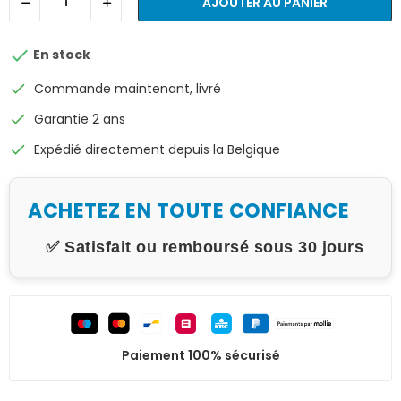
AJOUTER AU PANIER

En stock
check
Commande maintenant, livré
check
Garantie 2 ans
check
Expédié directement depuis la Belgique
ACHETEZ EN TOUTE CONFIANCE
✅ Satisfait ou remboursé sous 30 jours
Paiement 100% sécurisé