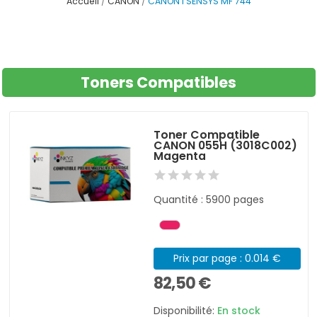
Accueil
CANON
CANON I SENSYS MF 744
Toners Compatibles
Toner Compatible
CANON 055H (3018C002)
Magenta
Quantité : 5900 pages
Prix par page : 0.014 €
82,50 €
Disponibilité:
En stock