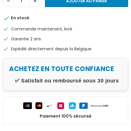
AJOUTER AU PANIER

En stock
check
Commande maintenant, livré
check
Garantie 2 ans
check
Expédié directement depuis la Belgique
ACHETEZ EN TOUTE CONFIANCE
✅ Satisfait ou remboursé sous 30 jours
Paiement 100% sécurisé