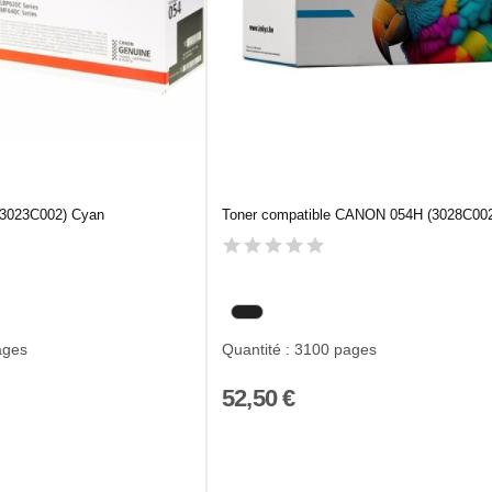
3023C002) Cyan
Toner compatible CANON 054H (3028C002
ages
Quantité : 3100 pages
52,50 €