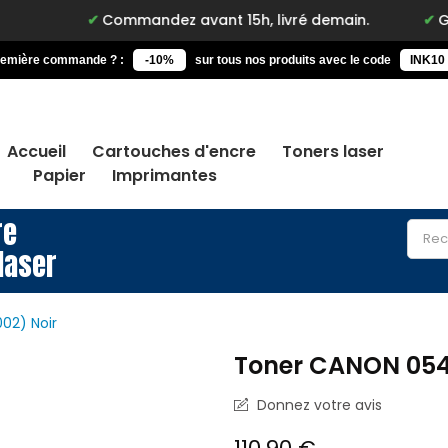
Commandez avant 15h, livré demain.
Garantie à vie
remière commande ? :
-10%
sur tous nos produits avec le code
INK10
Accueil
Cartouches d'encre
Toners laser
Papier
Imprimantes
re
laser
02) Noir
Toner CANON 054
Donnez votre avis