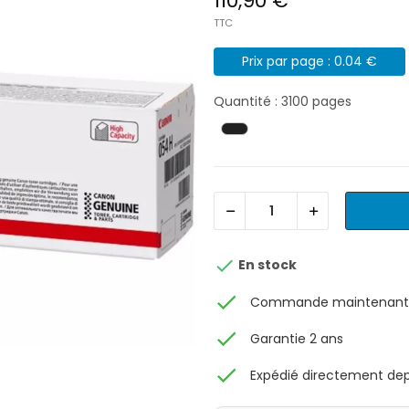
110,90 €
TTC
Prix par page : 0.04 €
Quantité : 3100 pages

En stock
check
Commande maintenant, 
check
Garantie 2 ans
check
Expédié directement depu