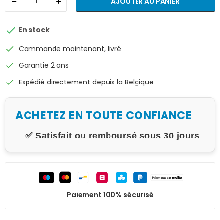
AJOUTER AU PANIER

En stock
check
Commande maintenant, livré
check
Garantie 2 ans
check
Expédié directement depuis la Belgique
ACHETEZ EN TOUTE CONFIANCE
✅ Satisfait ou remboursé sous 30 jours
Paiement 100% sécurisé