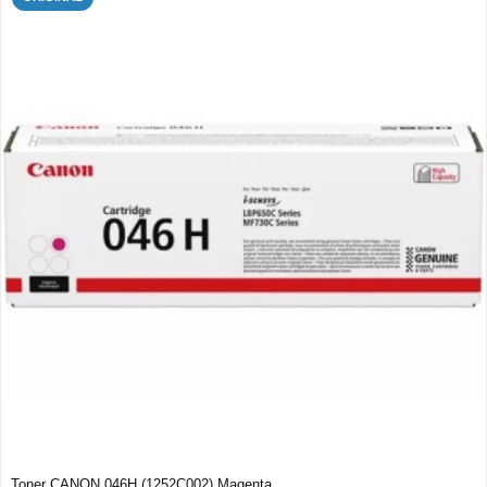
Toner CANON 046H (1252C002) Magenta