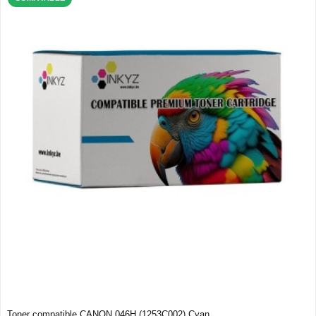
Toner compatible CANON 046H (1253C002) Cyan