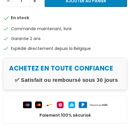
AJOUTER AU PANIER

En stock
check
Commande maintenant, livré
check
Garantie 2 ans
check
Expédié directement depuis la Belgique
ACHETEZ EN TOUTE CONFIANCE
✅ Satisfait ou remboursé sous 30 jours
Paiement 100% sécurisé