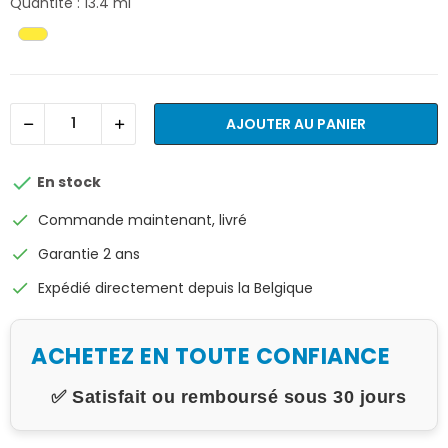
Quantité : 13.4 ml
AJOUTER AU PANIER

En stock
check
Commande maintenant, livré
check
Garantie 2 ans
check
Expédié directement depuis la Belgique
ACHETEZ EN TOUTE CONFIANCE
✅ Satisfait ou remboursé sous 30 jours