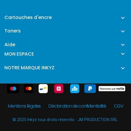
Cartouches d'encre

Toners

Aide


MON ESPACE
NOTRE MARQUE INKYZ

Mentions légales
Déclaration de confidentialité
CGV
© 2025 Inkyz tous droits réservés - JM PRODUCTION SRL