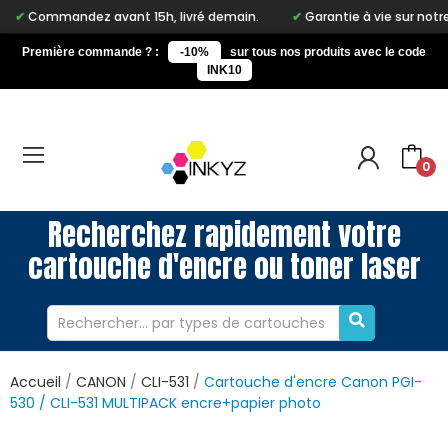
mandez avant 15h, livré demain.
Garantie à vie sur notre marque
Première commande ? :
-10%
sur tous nos produits avec le code
INK10
0
Recherchez rapidement votre
cartouche d'encre ou toner laser
Accueil
CANON
CLI-531
Cartouche d'encre Canon PGI-
530 / CLI-531 MULTIPACK encre+papier photo