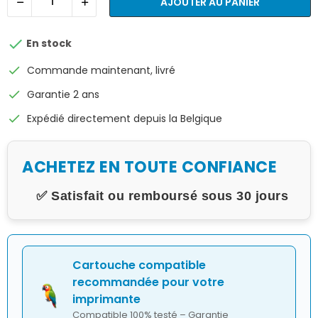
AJOUTER AU PANIER

En stock
check
Commande maintenant, livré
check
Garantie 2 ans
check
Expédié directement depuis la Belgique
ACHETEZ EN TOUTE CONFIANCE
✅ Satisfait ou remboursé sous 30 jours
Cartouche compatible
recommandée pour votre
imprimante
Compatible 100% testé – Garantie