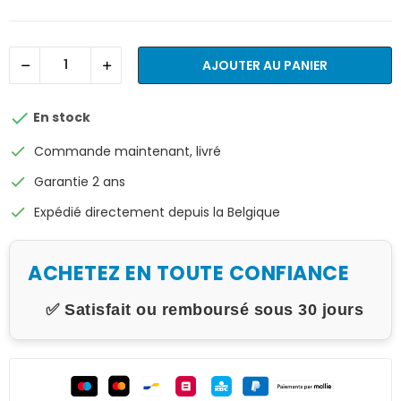
AJOUTER AU PANIER

En stock
check
Commande maintenant, livré
check
Garantie 2 ans
check
Expédié directement depuis la Belgique
ACHETEZ EN TOUTE CONFIANCE
✅ Satisfait ou remboursé sous 30 jours