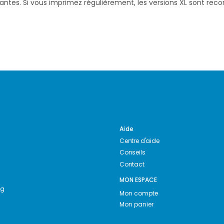
santes. Si vous imprimez régulièrement, les versions XL sont re
Aide
Centre d'aide
Conseils
Contact
MON ESPACE
ng
Mon compte
Mon panier