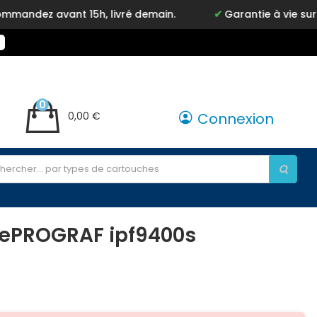
ez avant 15h, livré demain.
Garantie à vie sur not
0
0,00 €
Connexion
gePROGRAF ipf9400s