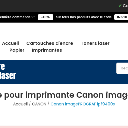
Command
remière commande ? :
-10%
sur tous nos produits avec le code
INK10
Accueil
Cartouches d'encre
Toners laser
Papier
Imprimantes
re
laser
e pour imprimante Canon ima
Accueil
CANON
Canon imagePROGRAF ipf9400s