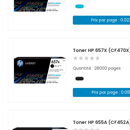
Prix par page : 0.02
Toner HP 657X (CF470X)
Quantité : 28000 pages
Prix par page : 0.01
Toner HP 655A (CF452A