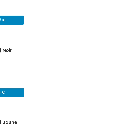
3 €
 Noir
5 €
) Jaune