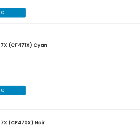
1 €
57X (CF471X) Cyan
1 €
57X (CF470X) Noir