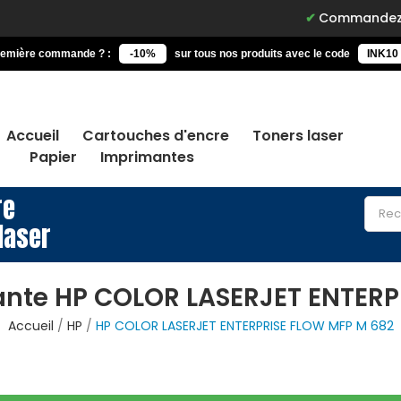
Commandez avant 15h, l
remière commande ? :
-10%
sur tous nos produits avec le code
INK10
Accueil
Cartouches d'encre
Toners laser
Papier
Imprimantes
re
laser
ante HP COLOR LASERJET ENTERP
Accueil
HP
HP COLOR LASERJET ENTERPRISE FLOW MFP M 682