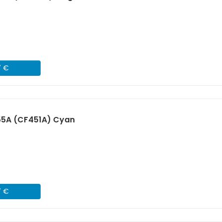
7 €
55A (CF451A) Cyan
7 €