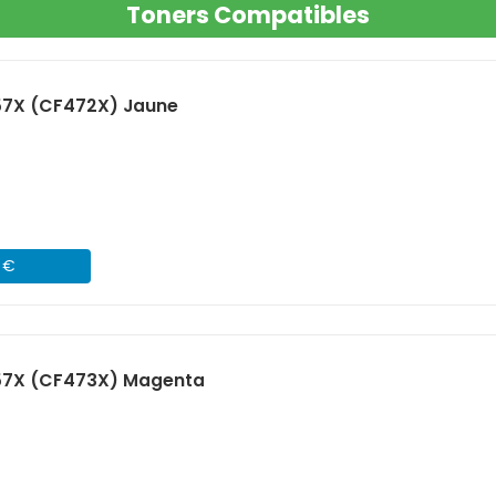
Toners Compatibles
57X (CF472X) Jaune
1 €
57X (CF473X) Magenta