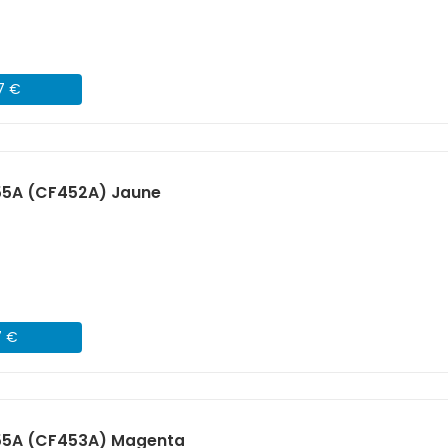
07 €
55A (CF452A) Jaune
7 €
55A (CF453A) Magenta