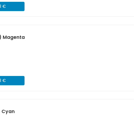
3 €
) Magenta
3 €
) Cyan