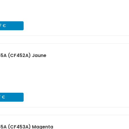
07 €
55A (CF452A) Jaune
7 €
55A (CF453A) Magenta