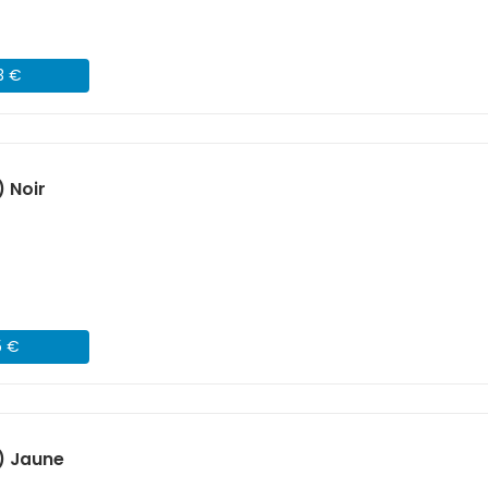
3 €
 Noir
5 €
) Jaune