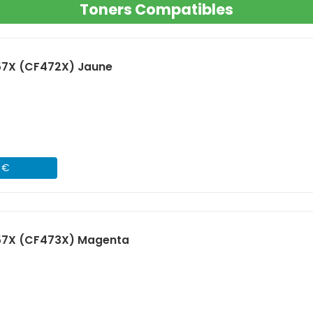
Toners Compatibles
57X (CF472X) Jaune
1 €
57X (CF473X) Magenta