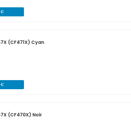
1 €
57X (CF471X) Cyan
1 €
57X (CF470X) Noir