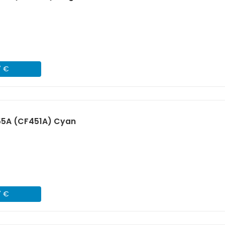
7 €
55A (CF451A) Cyan
7 €