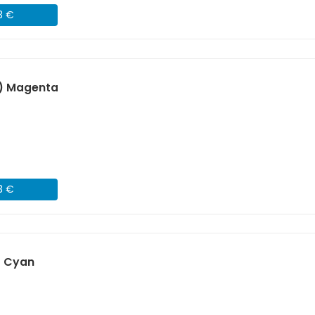
3 €
) Magenta
3 €
) Cyan