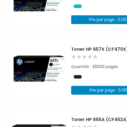
Prix par page : 0.02
Toner HP 657X (CF470X)
Quantité : 28000 pages
Prix par page : 0.01
Toner HP 655A (CF452A