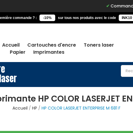
Commandez avant 15h
remière commande ? :
-10%
sur tous nos produits avec le code
INK10
Accueil
Cartouches d'encre
Toners laser
Papier
Imprimantes
re
laser
primante HP COLOR LASERJET ENT
Accueil
HP
HP COLOR LASERJET ENTERPRISE M 681 F