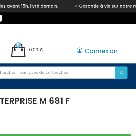
, livré demain.
Garantie à vie sur notre marque Inky
0
0,00 €
Connexion
ERPRISE M 681 F