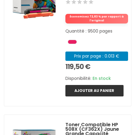
Économisez 72,83 % par rapport à
l'original
Quantité : 9500 pages
Prix par page : 0.013 €
119,50 €
Disponibilité:
En stock
AJOUTER AU PANIER
Toner Compatible HP
508X (CF362X) Jaune
Grande Capacité