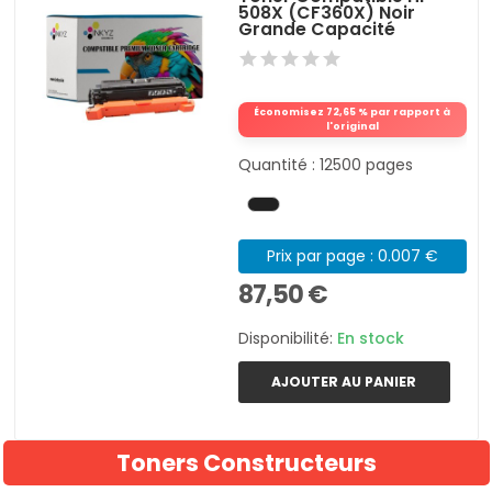
508X (CF360X) Noir
Grande Capacité
Économisez 72,65 % par rapport à
l'original
Quantité : 12500 pages
Prix par page : 0.007 €
87,50 €
Disponibilité:
En stock
AJOUTER AU PANIER
Toners Constructeurs