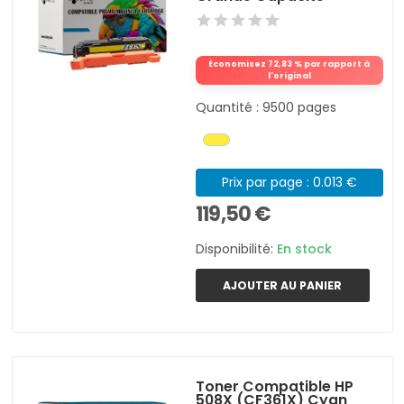
Économisez 72,83 % par rapport à
l'original
Quantité : 9500 pages
Prix par page : 0.013 €
119,50 €
Disponibilité:
En stock
AJOUTER AU PANIER
Toner Compatible HP
508X (CF361X) Cyan