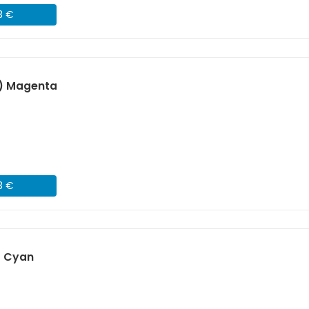
3 €
) Magenta
3 €
) Cyan