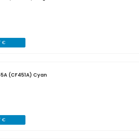
7 €
55A (CF451A) Cyan
7 €