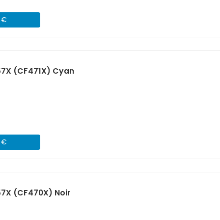
1 €
57X (CF471X) Cyan
1 €
57X (CF470X) Noir