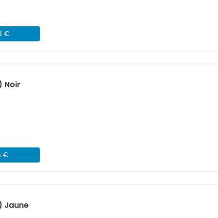
3 €
 Noir
5 €
) Jaune