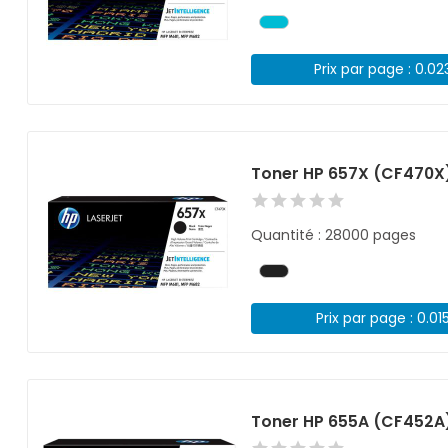
Prix par page : 0.02
Toner HP 657X (CF470X)
Quantité : 28000 pages
Prix par page : 0.01
Toner HP 655A (CF452A