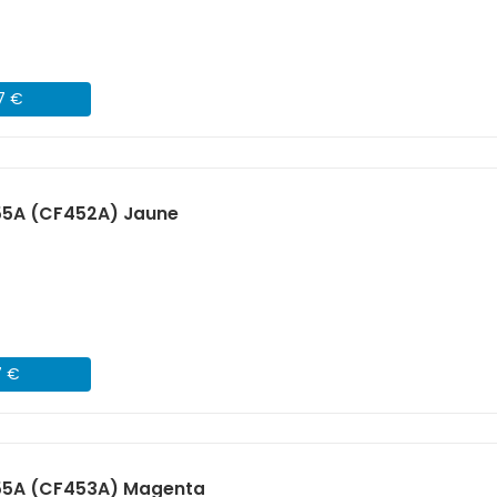
07 €
55A (CF452A) Jaune
7 €
55A (CF453A) Magenta