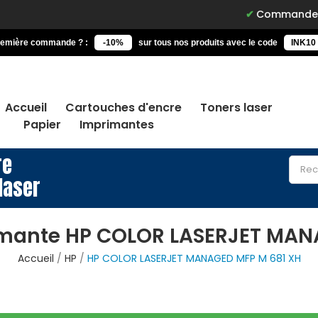
Commandez avant 15h, 
remière commande ? :
-10%
sur tous nos produits avec le code
INK10
Accueil
Cartouches d'encre
Toners laser
Papier
Imprimantes
re
laser
imante HP COLOR LASERJET MAN
Accueil
HP
HP COLOR LASERJET MANAGED MFP M 681 XH