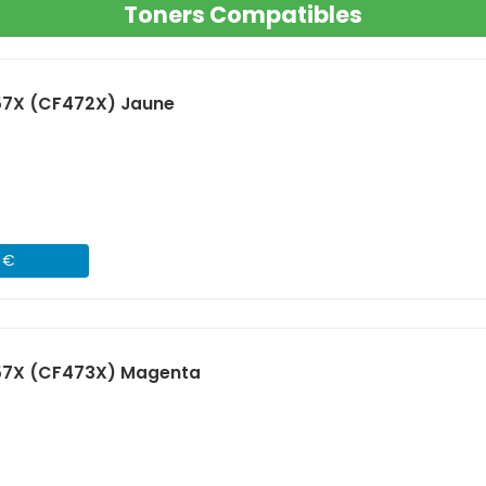
Toners Compatibles
57X (CF472X) Jaune
1 €
57X (CF473X) Magenta