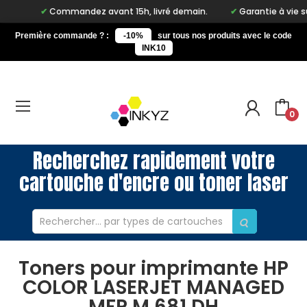
Commandez avant 15h, livré demain.
Garantie à vie sur no
Première commande ? :
-10%
sur tous nos produits avec le code
INK10
0
Recherchez rapidement votre
cartouche d'encre ou toner laser
Toners pour imprimante HP
COLOR LASERJET MANAGED
MFP M 681 DH