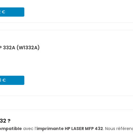
2 €
P 332A (W1332A)
3 €
32 ?
ompatible
avec l’
imprimante HP LASER MFP 432
. Nous référ