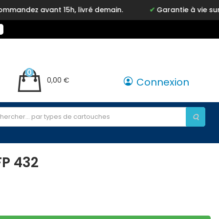
ez avant 15h, livré demain.
Garantie à vie sur not
0
0,00 €
Connexion
FP 432