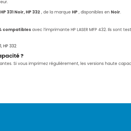
eur.
s
HP 331 Noir, HP 332
, de la marque
HP
, disponibles en
Noir
.
% compatibles
avec l’imprimante HP LASER MFP 432. Ils sont tes
1
,
HP 332
apacité ?
isantes. Si vous imprimez régulièrement, les versions haute ca