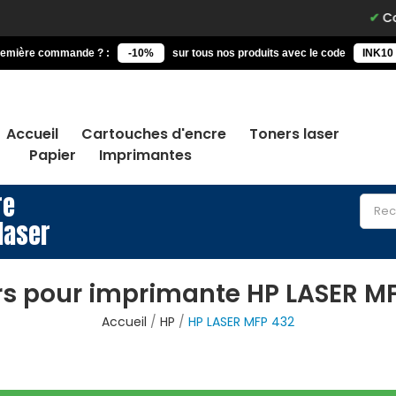
Command
remière commande ? :
-10%
sur tous nos produits avec le code
INK10
Accueil
Cartouches d'encre
Toners laser
Papier
Imprimantes
re
laser
s pour imprimante HP LASER M
Accueil
HP
HP LASER MFP 432