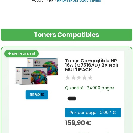
Accueil
HP
HP LASERJET 5200 SERIES
Toners Compatibles
💎 Meilleur Deal
Toner Compatible HP
16A (Q7516AD) 2X Noir
MULTIPACK
Quantité : 24000 pages
Prix par page : 0.007 €
159,90 €