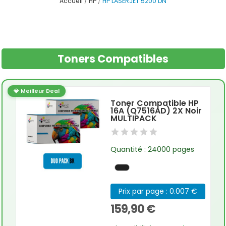
Accueil
HP
HP LASERJET 5200 DN
Toners Compatibles
💎 Meilleur Deal
Toner Compatible HP
16A (Q7516AD) 2X Noir
MULTIPACK
Quantité : 24000 pages
Prix par page : 0.007 €
159,90 €