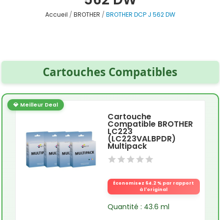
Accueil
BROTHER
BROTHER DCP J 562 DW
Cartouches Compatibles
💎 Meilleur Deal
Cartouche
Compatible BROTHER
LC223
(LC223VALBPDR)
Multipack
Économisez 64.2 % par rapport
à l'original
Quantité : 43.6 ml