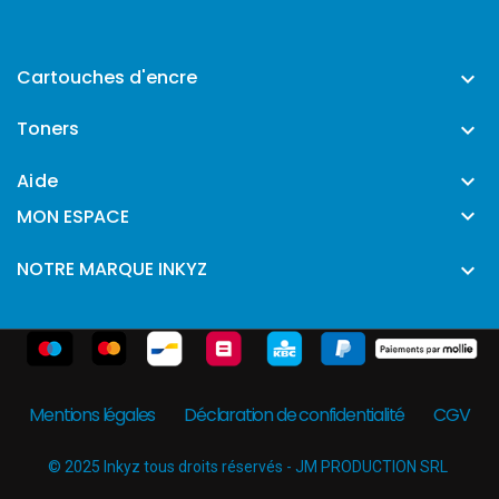
Cartouches d'encre

Toners

Aide


MON ESPACE
NOTRE MARQUE INKYZ

Mentions légales
Déclaration de confidentialité
CGV
© 2025 Inkyz tous droits réservés - JM PRODUCTION SRL