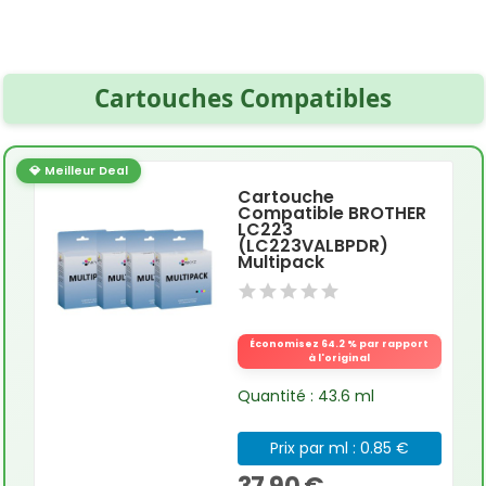
Cartouches Compatibles
💎 Meilleur Deal
Cartouche
Compatible BROTHER
LC223
(LC223VALBPDR)
Multipack
Économisez 64.2 % par rapport
à l'original
Quantité : 43.6 ml
Prix par ml : 0.85 €