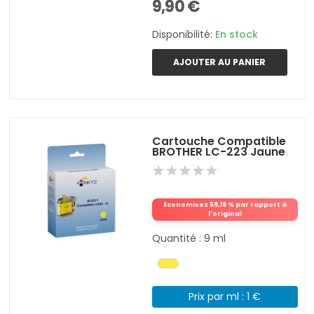
9,90 €
Disponibilité:
En stock
AJOUTER AU PANIER
Cartouche Compatible
BROTHER LC-223 Jaune
Économisez 59,18 % par rapport à
l'original
Quantité : 9 ml
Prix par ml : 1 €