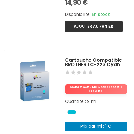
14,90 €
Disponibilité:
En stock
AJOUTER AU PANIER
Cartouche Compatible
BROTHER LC-223 Cyan
Économisez 59,18 % par rapport à
l'original
Quantité : 9 ml
Prix par ml : 1 €