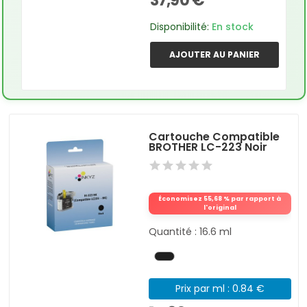
37,90 €
Disponibilité:
En stock
AJOUTER AU PANIER
Cartouche Compatible
BROTHER LC-223 Noir
Économisez 55,68 % par rapport à
l'original
Quantité : 16.6 ml
Prix par ml : 0.84 €