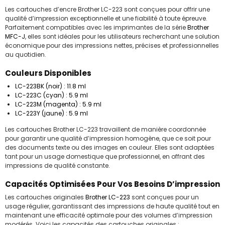
Les cartouches d’encre Brother LC-223 sont conçues pour offrir une
qualité d’impression exceptionnelle et une fiabilité à toute épreuve.
Parfaitement compatibles avec les imprimantes de la série
Brother
MFC-J
, elles sont idéales pour les utilisateurs recherchant une solution
économique pour des impressions nettes, précises et professionnelles
au quotidien.
Couleurs Disponibles
LC-223BK
(noir) : 11.8 ml
LC-223C
(cyan) : 5.9 ml
LC-223M
(magenta) : 5.9 ml
LC-223Y
(jaune) : 5.9 ml
Les cartouches Brother LC-223 travaillent de manière coordonnée
pour garantir une qualité d’impression homogène, que ce soit pour
des documents texte ou des images en couleur. Elles sont adaptées
tant pour un usage domestique que professionnel, en offrant des
impressions de qualité constante.
Capacités Optimisées Pour Vos Besoins D’impression
Les cartouches originales
Brother LC-223
sont conçues pour un
usage régulier, garantissant des impressions de haute qualité tout en
maintenant une efficacité optimale pour des volumes d’impression
modérés. Voici les capacités des cartouches originales :