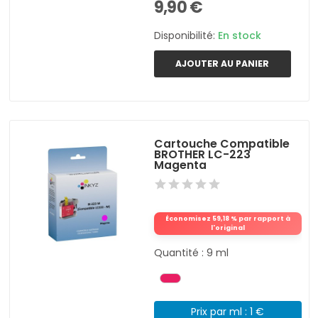
9,90 €
Disponibilité:
En stock
AJOUTER AU PANIER
Cartouche Compatible
BROTHER LC-223
Magenta
Économisez 59,18 % par rapport à
l'original
Quantité : 9 ml
Prix par ml : 1 €