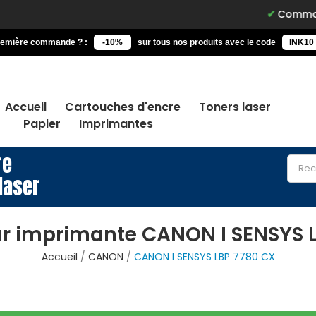
Commandez avant
remière commande ? :
-10%
sur tous nos produits avec le code
INK10
Accueil
Cartouches d'encre
Toners laser
Papier
Imprimantes
re
laser
r imprimante CANON I SENSYS 
Accueil
CANON
CANON I SENSYS LBP 7780 CX