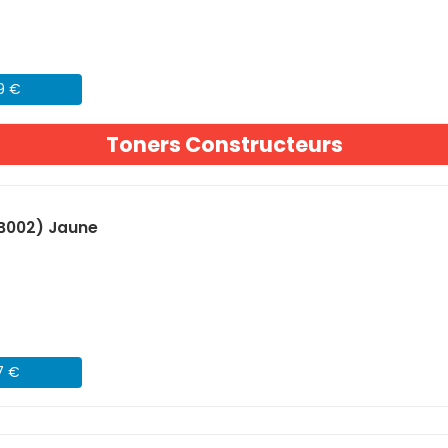
09 €
Toners Constructeurs
B002) Jaune
7 €