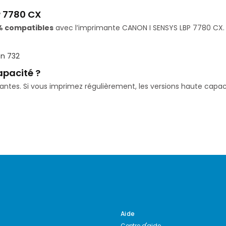
P 7780 CX
% compatibles
avec l’imprimante CANON I SENSYS LBP 7780 CX. I
n 732
apacité ?
isantes. Si vous imprimez régulièrement, les versions haute ca
Aide
Centre d'aide