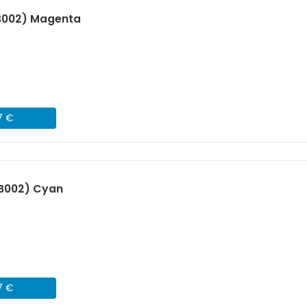
B002) Magenta
7 €
B002) Cyan
7 €