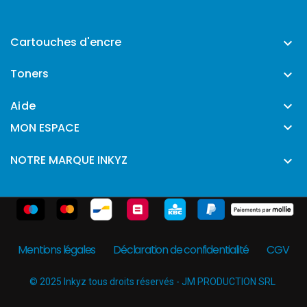
Cartouches d'encre

Toners

Aide


MON ESPACE
NOTRE MARQUE INKYZ

Mentions légales
Déclaration de confidentialité
CGV
© 2025 Inkyz tous droits réservés - JM PRODUCTION SRL