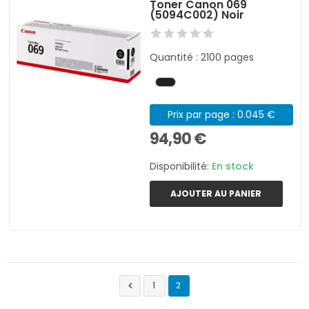
Toner Canon 069
(5094C002) Noir
Quantité : 2100 pages
Prix par page : 0.045 €
94,90 €
Disponibilité:
En stock
AJOUTER AU PANIER
1
2
