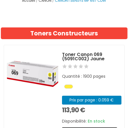
Accueil
CANON
CANON I SENSYS MF 657 CDW
Toners Constructeurs
Toner Canon 069
(5091C002) Jaune
Quantité : 1900 pages
Prix par page : 0.059 €
113,90 €
Disponibilité:
En stock