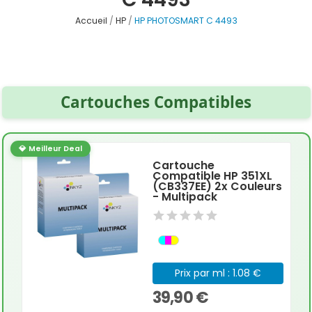
Accueil
HP
HP PHOTOSMART C 4493
Cartouches Compatibles
💎 Meilleur Deal
Cartouche
Compatible HP 351XL
(CB337EE) 2x Couleurs
- Multipack
Prix par ml : 1.08 €
39,90 €