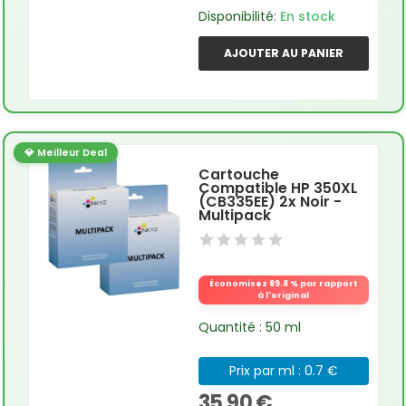
Disponibilité:
En stock
AJOUTER AU PANIER
💎 Meilleur Deal
Cartouche
Compatible HP 350XL
(CB335EE) 2x Noir -
Multipack
Économisez 89.8 % par rapport
à l'original
Quantité : 50 ml
Prix par ml : 0.7 €
35,90 €