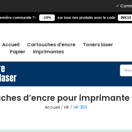
Commandez 
remière commande ? :
-10%
sur tous nos produits avec le code
INK10
Accueil
Cartouches d'encre
Toners laser
Papier
Imprimantes
re
laser
ches d’encre pour imprimante
Accueil
HP
HP 350