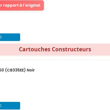
 rapport à l'original
 €
Cartouches Constructeurs
50 (CB335EE) Noir
 €