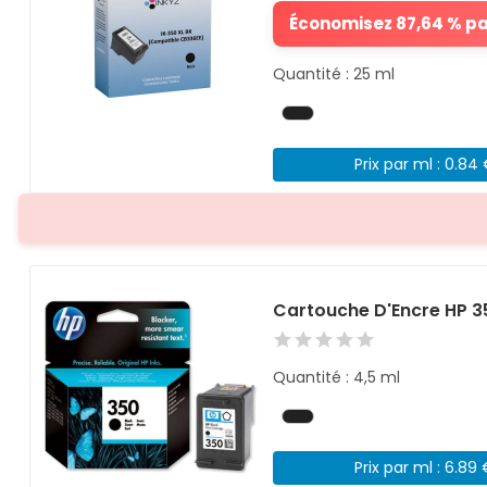
Économisez 87,64 % par
Quantité : 25 ml
Prix par ml : 0.84
Cartouche D'Encre HP 3
Quantité : 4,5 ml
Prix par ml : 6.89