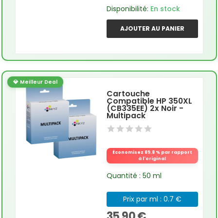
Disponibilité:
En stock
AJOUTER AU PANIER
💎 Meilleur Deal
Cartouche
Compatible HP 350XL
(CB335EE) 2x Noir -
Multipack
Économisez 89.8 % par rapport
à l'original
Quantité : 50 ml
Prix par ml : 0.7 €
35,90 €