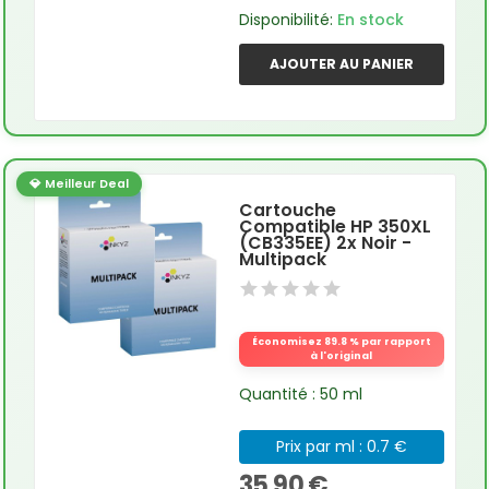
Disponibilité:
En stock
AJOUTER AU PANIER
💎 Meilleur Deal
Cartouche
Compatible HP 350XL
(CB335EE) 2x Noir -
Multipack
Économisez 89.8 % par rapport
à l'original
Quantité : 50 ml
Prix par ml : 0.7 €
35,90 €