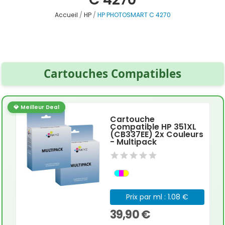
Accueil
HP
HP PHOTOSMART C 4270
Cartouches Compatibles
💎 Meilleur Deal
Cartouche
Compatible HP 351XL
(CB337EE) 2x Couleurs
- Multipack
Prix par ml : 1.08 €
39,90 €