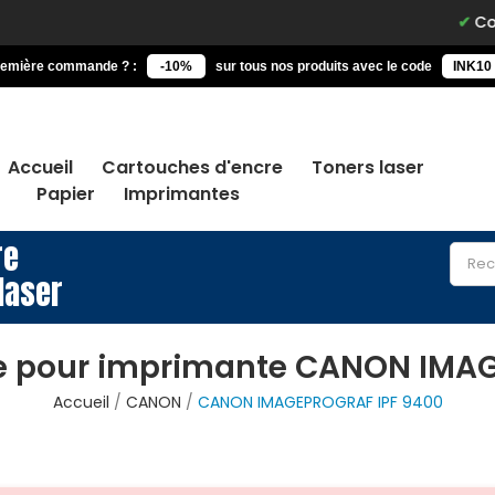
Command
remière commande ? :
-10%
sur tous nos produits avec le code
INK10
Accueil
Cartouches d'encre
Toners laser
Papier
Imprimantes
re
laser
e pour imprimante CANON IMA
Accueil
CANON
CANON IMAGEPROGRAF IPF 9400