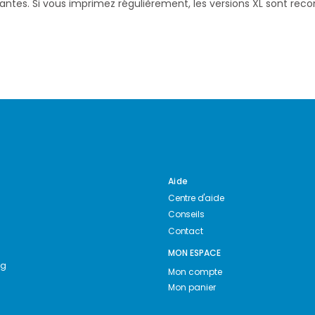
santes. Si vous imprimez régulièrement, les versions XL sont re
Aide
Centre d'aide
Conseils
Contact
MON ESPACE
ng
Mon compte
Mon panier