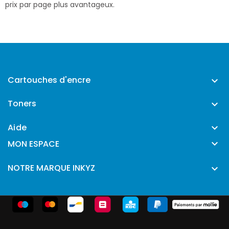
prix par page plus avantageux.
Cartouches d'encre

Toners

Aide


MON ESPACE
NOTRE MARQUE INKYZ
