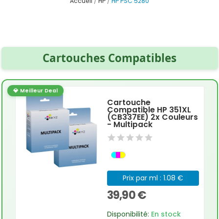
Accueil
HP
HP PSC 5280
Cartouches Compatibles
💎 Meilleur Deal
Cartouche
Compatible HP 351XL
(CB337EE) 2x Couleurs
- Multipack
Prix par ml : 1.08 €
39,90 €
Disponibilité:
En stock