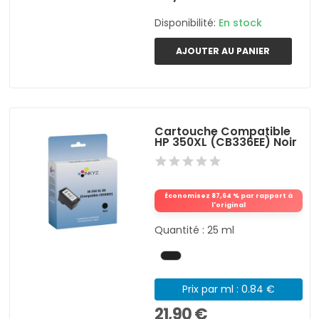
Disponibilité:
En stock
AJOUTER AU PANIER
Cartouche Compatible
HP 350XL (CB336EE) Noir
Économisez 87,64 % par rapport à
l'original
Quantité : 25 ml
Prix par ml : 0.84 €
21,90 €