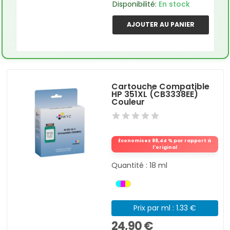
Disponibilité:
En stock
AJOUTER AU PANIER
Cartouche Compatible
HP 351XL (CB3338EE)
Couleur
Économisez 88,44 % par rapport à
l'original
Quantité : 18 ml
Prix par ml : 1.33 €
24,90 €