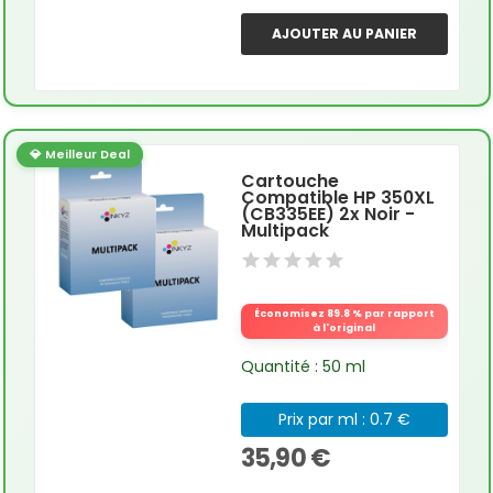
AJOUTER AU PANIER
💎 Meilleur Deal
Cartouche
Compatible HP 350XL
(CB335EE) 2x Noir -
Multipack
Économisez 89.8 % par rapport
à l'original
Quantité : 50 ml
Prix par ml : 0.7 €
35,90 €