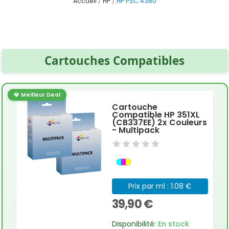
Accueil
HP
HP PSC 4380
Cartouches Compatibles
💎 Meilleur Deal
Cartouche
Compatible HP 351XL
(CB337EE) 2x Couleurs
- Multipack
Prix par ml : 1.08 €
39,90 €
Disponibilité:
En stock