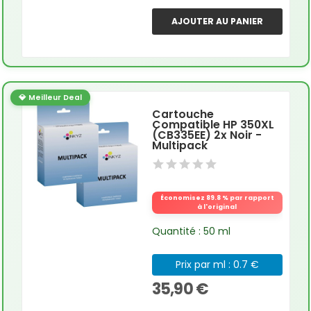
AJOUTER AU PANIER
💎 Meilleur Deal
Cartouche
Compatible HP 350XL
(CB335EE) 2x Noir -
Multipack
Économisez 89.8 % par rapport
à l'original
Quantité : 50 ml
Prix par ml : 0.7 €
35,90 €