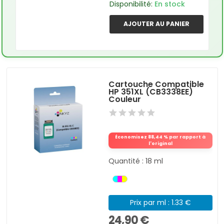
Disponibilité:
En stock
AJOUTER AU PANIER
Cartouche Compatible
HP 351XL (CB3338EE)
Couleur
Économisez 88,44 % par rapport à
l'original
Quantité : 18 ml
Prix par ml : 1.33 €
24,90 €