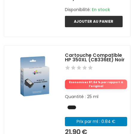
Disponibilité:
En stock
AJOUTER AU PANIER
Cartouche Compatible
HP 350XL (CB336EE) Noir
Économisez 87,64 % par rapport à
l'original
Quantité : 25 ml
Prix par ml : 0.84 €
21,90 €