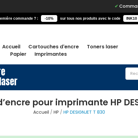
Commandez avant 
remière commande ? :
-10%
sur tous nos produits avec le code
INK10
Accueil
Cartouches d'encre
Toners laser
Papier
Imprimantes
re
laser
’encre pour imprimante HP DE
Accueil
HP
HP DESIGNJET T 830