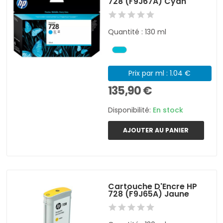
728 (F9J67A) Cyan
Quantité : 130 ml
Prix par ml : 1.04 €
135,90 €
Disponibilité:
En stock
AJOUTER AU PANIER
Cartouche D'Encre HP
728 (F9J65A) Jaune